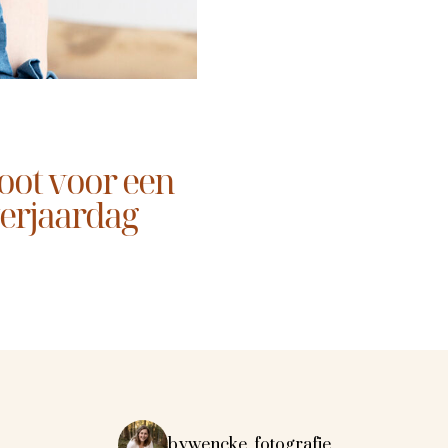
oot voor een
verjaardag
bywencke_fotografie