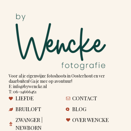
Voor al je eigenwijze fotoshoots in Oosterhout en ver
daarbuiten! Ga je mee op avontuur!
E: info@bywencke.nl
T: 06-14666451
LIEFDE
CONTACT
BRUILOFT
BLOG
ZWANGER |
OVER WENCKE
NEWBORN