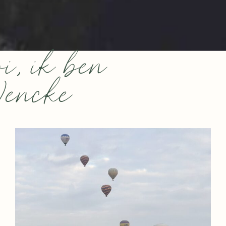
i, ik ben
ncke