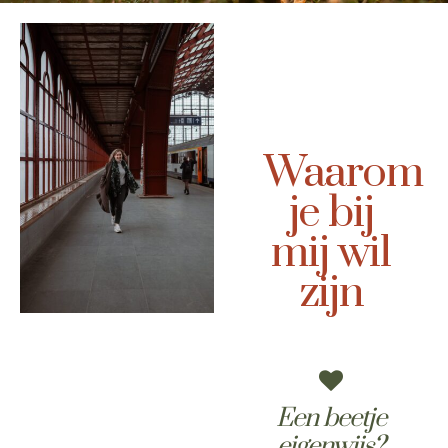
Waarom
je bij
mij wil
zijn
Een beetje
eigenwijs?