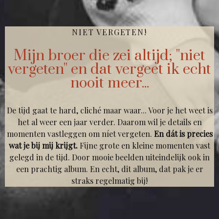
NIET VERGETEN!
Mijn broer die zei altijd; ''niet
vergeten'' en dat vergeet ik echt
nooit meer...
De tijd gaat te hard, cliché maar waar... Voor je het weet is
het al weer een jaar verder. Daarom wil je details en
momenten vastleggen om níet vergeten.
En dát is precies
wat je bij mij krijgt.
Fijne grote en kleine momenten vast
gelegd in de tijd. Door mooie beelden uiteindelijk ook in
een prachtig album. En echt, dit album, dat pak je er
straks regelmatig bij!