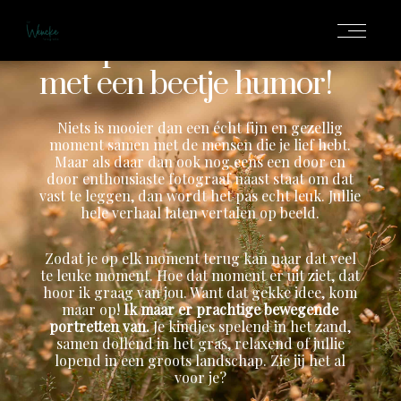
EEN FOTOSHOOT DIE ECHT BIJ JULLIE PAST,
IS IN EEN KEER NIET MEER ZO VER WEG….
Ontspannen fotoshoots
met een beetje humor!
Niets is mooier dan een écht fijn en gezellig
moment samen met de mensen die je lief hebt.
Maar als daar dan ook nog eens een door en
door enthousiaste fotograaf naast staat om dat
vast te leggen, dan wordt het pas echt leuk. Jullie
hele verhaal laten vertalen op beeld.
Zodat je op elk moment terug kan naar dat veel
te leuke moment. Hoe dat moment er uit ziet, dat
hoor ik graag van jou. Want dat gekke idee, kom
maar op!
Ik maar er prachtige bewegende
portretten van.
Je kindjes spelend in het zand,
samen dollend in het gras, relaxend of jullie
lopend in een groots landschap. Zie jij het al
voor je?