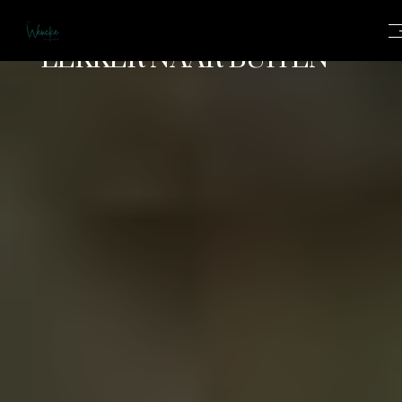
WAT IK HET LIEFSTE DOE?
LEKKER NAAR BUITEN