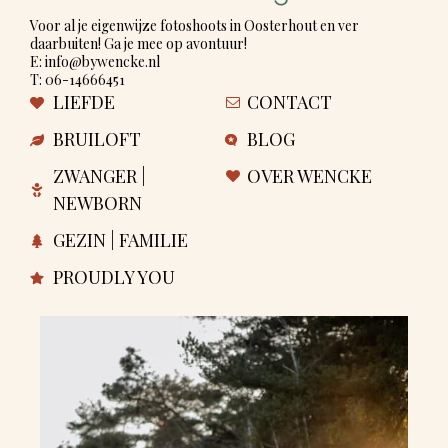
Voor al je eigenwijze fotoshoots in Oosterhout en ver
daarbuiten! Ga je mee op avontuur!
E: info@bywencke.nl
T: 06-14666451
LIEFDE
CONTACT
BRUILOFT
BLOG
ZWANGER |
OVER WENCKE
NEWBORN
GEZIN | FAMILIE
PROUDLY YOU