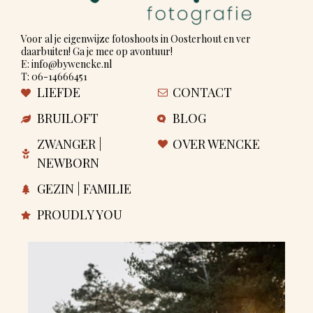
Voor al je eigenwijze fotoshoots in Oosterhout en ver
daarbuiten! Ga je mee op avontuur!
E: info@bywencke.nl
T: 06-14666451
LIEFDE
CONTACT
BRUILOFT
BLOG
ZWANGER |
OVER WENCKE
NEWBORN
GEZIN | FAMILIE
PROUDLY YOU