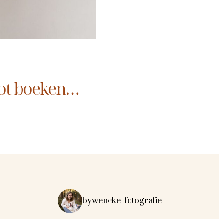
ot boeken…
bywencke_fotografie