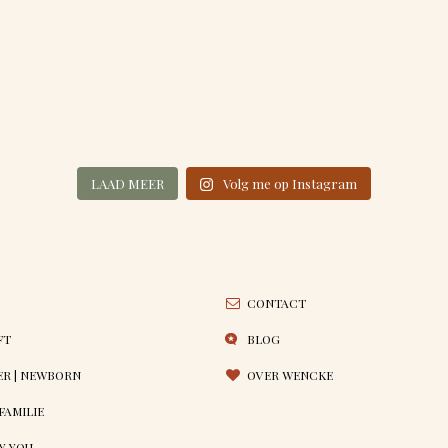
LAAD MEER
Volg me op Instagram
CONTACT
FT
BLOG
R | NEWBORN
OVER WENCKE
 FAMILIE
Y YOU