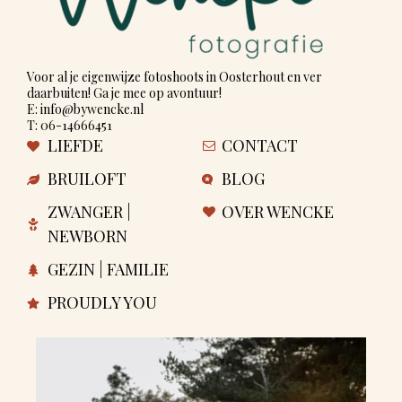
Voor al je eigenwijze fotoshoots in Oosterhout en ver
daarbuiten! Ga je mee op avontuur!
E: info@bywencke.nl
T: 06-14666451
LIEFDE
CONTACT
BRUILOFT
BLOG
ZWANGER |
OVER WENCKE
NEWBORN
GEZIN | FAMILIE
PROUDLY YOU