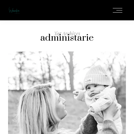
Tag Archives
administarie