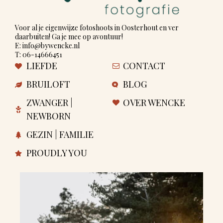
Voor al je eigenwijze fotoshoots in Oosterhout en ver
daarbuiten! Ga je mee op avontuur!
E: info@bywencke.nl
T: 06-14666451
LIEFDE
CONTACT
BRUILOFT
BLOG
ZWANGER |
OVER WENCKE
NEWBORN
GEZIN | FAMILIE
PROUDLY YOU